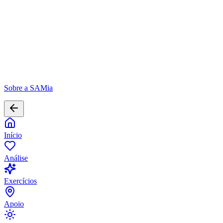
Importante
Esses exercícios são complementares e não substituem tratamento
profissional. Se você está passando por um momento difícil, procure
ajuda especializada.
Sobre a SAMia
Início
Análise
Exercícios
Apoio