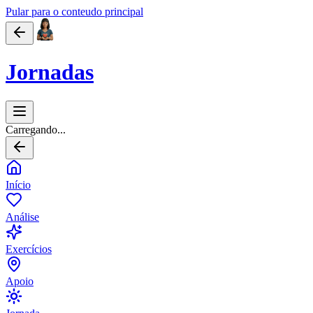
Pular para o conteudo principal
Jornadas
Carregando...
Início
Análise
Exercícios
Apoio